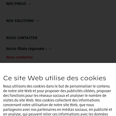
NOS PNEUS
NOS SOLUTIONS
NOUS CONTACTER
Notre filiale régionale :
Nous contacter
Notre siège EMEA :
Ce site Web utilise des cookies
+32 (0)2.714.67.00
Nous utilisons des cookies dans le but de personnaliser le contenu
de notre site Web et pour proposer des publicités ciblées, proposer
des fonctions pour les réseaux sociaux et analyser le nombre de
visites du site Web. Nos cookies collectent des informations
concernant votre utilisation de notre site Web, que nous
Vous êtes sur le site internet
France
.Sélectionnez un
partageons avec nos partenaires en médias sociaux, en publicité et
FR
pays différent ou une langue différente.
en analyse, qui peuvent relier ces informations avec les données