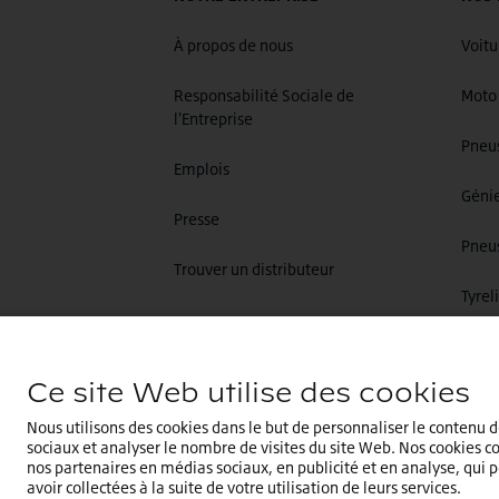
À propos de nous
Voitu
Responsabilité Sociale de
Moto
l'Entreprise
Pneu
Emplois
Génie
Presse
Pneus
Trouver un distributeur
Tyrel
Ce site Web utilise des cookies
Nous utilisons des cookies dans le but de personnaliser le contenu d
sociaux et analyser le nombre de visites du site Web. Nos cookies c
nos partenaires en médias sociaux, en publicité et en analyse, qui p
Vous êtes sur le site internet
France
.Sélection
avoir collectées à la suite de votre utilisation de leurs services.