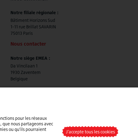
Notre filiale régionale :
Bâtiment Horizons Sud
1-11 rue Brillat SAVARIN
75013 Paris
Nous contacter
Notre siège EMEA :
Da Vincilaan 1
1930 Zaventem
Belgique
+32 (0)2.714.67.00
onctions pour les réseaux
eb, que nous partageons avec
nies ou qu’ils pourraient
J'accepte tous les cookies