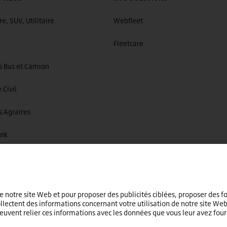
re, SUV, Utilitaire
Webfleet
Fleetcare
s Bus et Camion
 Civil
 Agraires
ink
e notre site Web et pour proposer des publicités ciblées, proposer des f
ollectent des informations concernant votre utilisation de notre site W
euvent relier ces informations avec les données que vous leur avez four
France
nez un pays différent ou une langue différente.