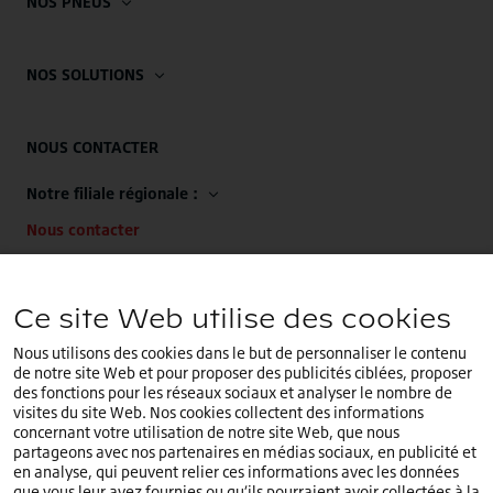
NOS PNEUS
NOS SOLUTIONS
NOUS CONTACTER
Notre filiale régionale :
Nous contacter
Notre siège EMEA :
Ce site Web utilise des cookies
+32 (0)2.714.67.00
Nous utilisons des cookies dans le but de personnaliser le contenu
de notre site Web et pour proposer des publicités ciblées, proposer
des fonctions pour les réseaux sociaux et analyser le nombre de
visites du site Web. Nos cookies collectent des informations
concernant votre utilisation de notre site Web, que nous
Vous êtes sur le site internet
France
.Sélectionnez un
partageons avec nos partenaires en médias sociaux, en publicité et
FR
pays différent ou une langue différente.
en analyse, qui peuvent relier ces informations avec les données
que vous leur avez fournies ou qu’ils pourraient avoir collectées à la