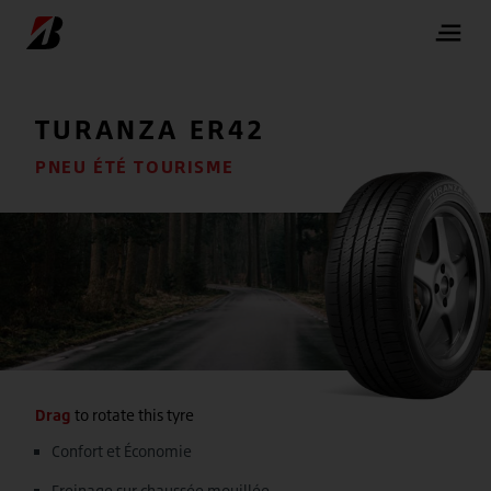
TURANZA
ER42
PNEU ÉTÉ TOURISME
Drag
to rotate this tyre
Confort et Économie
Freinage sur chaussée mouillée