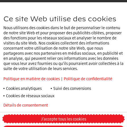
Notre siège EMEA :
Ce site Web utilise des cookies
+32 (0)2.714.67.00
Nous utilisons des cookies dans le but de personnaliser le contenu
de notre site Web et pour proposer des publicités ciblées, proposer
des fonctions pour les réseaux sociaux et analyser le nombre de
visites du site Web. Nos cookies collectent des informations
concernant votre utilisation de notre site Web, que nous
Vous êtes sur le site internet
France
.Sélectionnez un
partageons avec nos partenaires en médias sociaux, en publicité et
FR
pays différent ou une langue différente.
en analyse, qui peuvent relier ces informations avec les données
que vous leur avez fournies ou qu’ils pourraient avoir collectées à la
Politique en matière de cookies
suite de votre utilisation de leurs services.
Politique de confidentialité
Politique en matière de cookies
|
Politique de confidentialité
Politique Speak Up
Cookies analytiques
Suivi des conversions
Conditions Générales
Cookies de réseaux sociaux
Conditions Générales de Ventes
Détails de consentement
Politique de confidentialité
Truck and Bus Winter Tyre Legislations
Déclaration d’accessibilité
J'accepte tous les cookies
Changer mes préférences