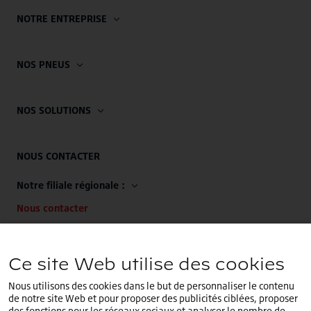
NOTRE ENTREPRISE
NOS PNEUS
NOS SOLUTIONS
NOUS CONTACTER
Notre filiale régionale :
Nous contacter
Notre siège EMEA :
Ce site Web utilise des cookies
+32 (0)2.714.67.00
Nous utilisons des cookies dans le but de personnaliser le contenu
de notre site Web et pour proposer des publicités ciblées, proposer
des fonctions pour les réseaux sociaux et analyser le nombre de